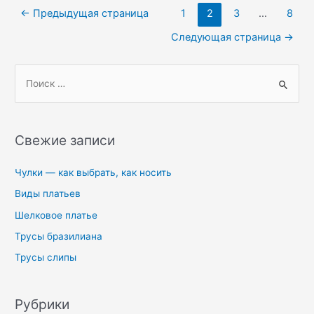
Пагинация
←
Предыдущая страница
1
2
3
…
8
записей
Следующая страница
→
П
о
и
с
Свежие записи
к
:
Чулки — как выбрать, как носить
Виды платьев
Шелковое платье
Трусы бразилиана
Трусы слипы
Рубрики