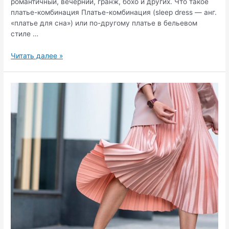
романтичный, вечерний, гранж, бохо и других. Что такое
платье-комбинация Платье-комбинация (sleep dress — анг.
«платье для сна») или по-другому платье в бельевом
стиле …
Платье
Читать далее »
комбинация